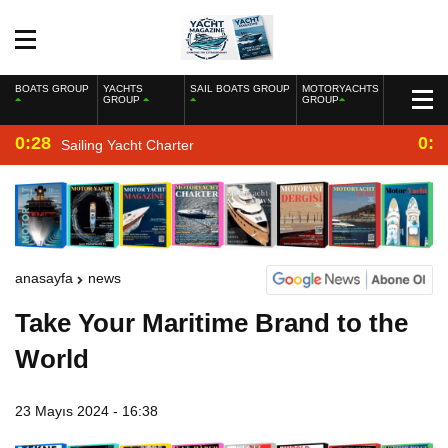
BOATS GROUP
YACHTS
SAIL BOATS GROUP
MOTORYACHTS
GROUP
GROUP
0:28
0:2
Sailing Yacht Charter
anasayfa
news
Take Your Maritime Brand to the
World
23 Mayıs 2024 - 16:38