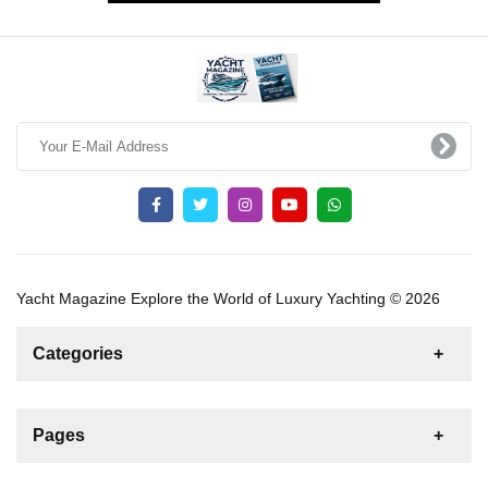
Yacht Magazine Explore the World of Luxury Yachting © 2026
Categories
News
For Rent
For Sale
Boat
Pages
Gulet
Sailing Yacht
Motor Yacht
Contact us
Catamaran